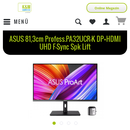
Online Magazin
MENÜ
ASUS 81,3cm Profess.PA32UCR-K DP+HDMI
UHD F-Sync Spk Lift