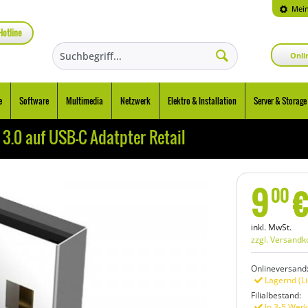
Mein
Hotline
Onli
e
Software
Multimedia
Netzwerk
Elektro & Installation
Server & Storage
.0 auf USB-C Adatpter Retail
9
€
00
inkl. MwSt.
zzgl. Versandk
Onlineversand
Lagernd (Li
Filialbestand:
In 3-5 Werk