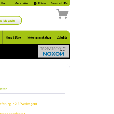
 Konto
Merkzettel
Filiale
Service/Hilfe
ne Magazin
Haus & Büro
Telekommunikation
Zubehör
osten
:
eferung in 2-3 Werktagen)
tagen abholbereit