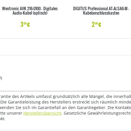
Wentronic AVK 216-0100 - Digitales
DIGITUS Professional AT-ALSA6-M -
Audio-Kabel (optisch)
Kabelanschlusskasten
3
€
2
€
00
90
W)
rantie des Artikels umfasst grundsätzlich alle Mängel, die innerha
Die Garantieleistung des Herstellers erstreckt sich räumlich mind
wenden Sie sich im Garantiefall an den Garantiegeber. Die Konta
tte unserer
Herstellerübersicht
. Gesetzliche Gewährleistungsrech
kt.