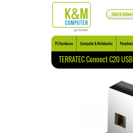
Click & Collect 
PC Hardware
Computer & Notebooks
Peripheri
TERRATEC Connect C20 USB 3