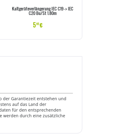
Kaltgeräteverlängerung IEC C19 -> IEC
Goobay NK 100 S-100 1m sc
C20 Bu/St 1.80m
Netzkabel AC Buchse> - Kab
Strom/Netzteil
5
€
6
€
95
99
lb der Garantiezeit entstehen und
estens auf das Land der
ktdaten für den entsprechenden
te werden durch eine zusätzliche