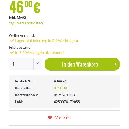
46
€
00
inkl. MwSt.
zzgl. Versandkosten
Onlineversand:
Lagernd (Lieferung in 2-3 Werktagen)
Filialbestand:
In 3-5 Werktagen abholbereit
In den
Warenkorb
Artikel-Nr.:
404467
Hersteller:
ICY BOX
Hersteller-Nr:
IB-MAG103B-T
EAN:
4250078172055
Merken