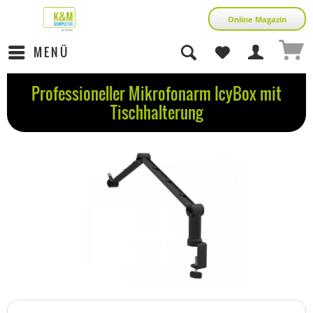
Online Magazin
MENÜ
Professioneller Mikrofonarm IcyBox mit
Tischhalterung