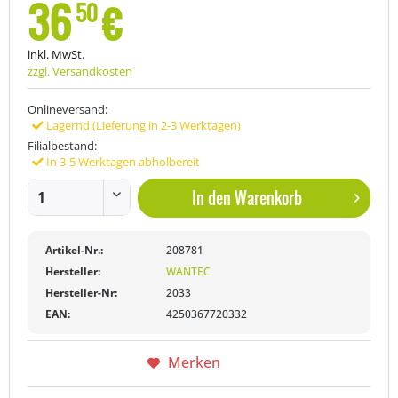
36
€
50
inkl. MwSt.
zzgl. Versandkosten
Onlineversand:
Lagernd (Lieferung in 2-3 Werktagen)
Filialbestand:
In 3-5 Werktagen abholbereit
In den
Warenkorb
Artikel-Nr.:
208781
Hersteller:
WANTEC
Hersteller-Nr:
2033
EAN:
4250367720332
Merken