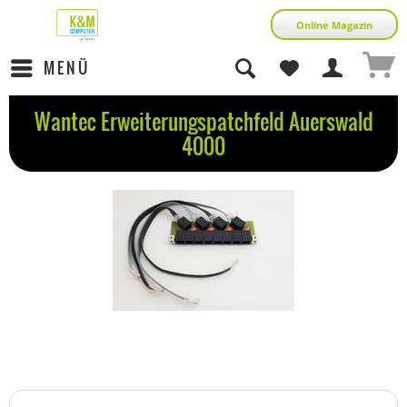
Online Magazin
MENÜ
Wantec Erweiterungspatchfeld Auerswald
4000