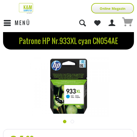
Online Magazin
MENÜ
Patrone HP Nr.933XL cyan CN054AE