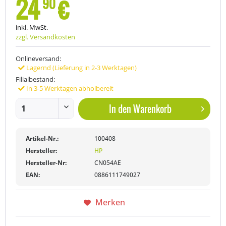
24
€
90
inkl. MwSt.
zzgl. Versandkosten
Onlineversand:
Lagernd (Lieferung in 2-3 Werktagen)
Filialbestand:
In 3-5 Werktagen abholbereit
In den
Warenkorb
Artikel-Nr.:
100408
Hersteller:
HP
Hersteller-Nr:
CN054AE
EAN:
0886111749027
Merken