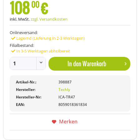
108
€
00
inkl. MwSt.
zzgl. Versandkosten
Onlineversand:
Lagernd (Lieferung in 2-3 Werktagen)
Filialbestand:
In 3-5 Werktagen abholbereit
In den
Warenkorb
Artikel-Nr.:
398887
Hersteller:
Techly
Hersteller-Nr:
ICA-TR47
EAN:
8059018361834
Merken