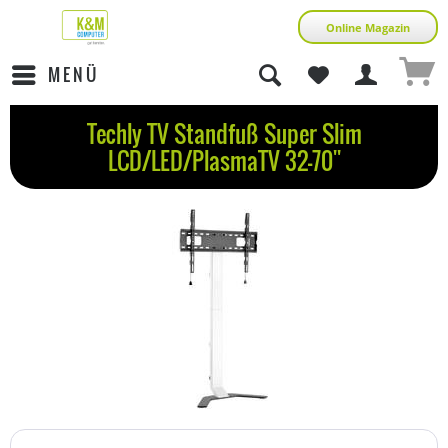
Online Magazin
MENÜ
Techly TV Standfuß Super Slim
LCD/LED/PlasmaTV 32-70''