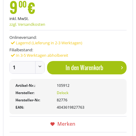
9
€
00
inkl. MwSt.
zzgl. Versandkosten
Onlineversand:
Lagernd (Lieferung in 2-3 Werktagen)
Filialbestand:
In 3-5 Werktagen abholbereit
In den
Warenkorb
Artikel-Nr.:
105912
Hersteller:
Delock
Hersteller-Nr:
82776
EAN:
4043619827763
Merken