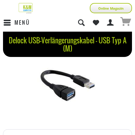
Online Magazin
MENÜ
Delock USB-Verlängerungskabel - USB Typ A
(M)