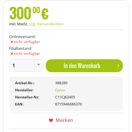
300
€
00
inkl. MwSt.
zzgl. Versandkosten
Onlineversand:
nicht verfügbar
Filialbestand:
nicht verfügbar
In den
Warenkorb
Artikel-Nr.:
388280
Hersteller:
Epson
Hersteller-Nr:
C11CJ63405
EAN:
8715946686370
Merken