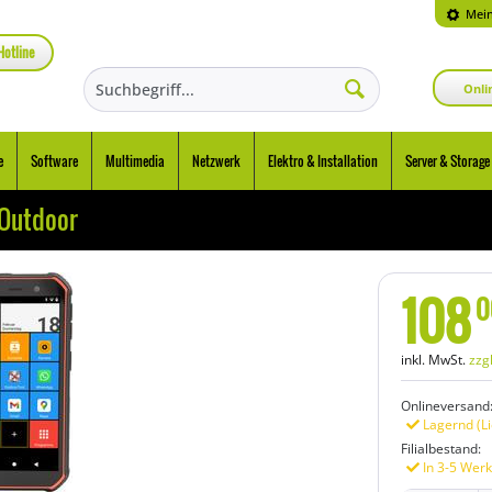
Mein
Hotline
Onli
e
Software
Multimedia
Netzwerk
Elektro & Installation
Server & Storage
 Outdoor
108
0
inkl. MwSt.
zzg
Onlineversand
Lagernd (Li
Filialbestand:
In 3-5 Werk