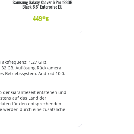
Samsung Galaxy Xcover 6 Pro 128GB
Apple iPhone 14 128GB Midnigt
Black 6.6" Enterprise EU
iOS
449
€
690
€
00
00
-Taktfrequenz: 1,27 GHz,
t: 32 GB. Auflösung Rückkamera
es Betriebssystem: Android 10.0.
lb der Garantiezeit entstehen und
estens auf das Land der
ktdaten für den entsprechenden
te werden durch eine zusätzliche