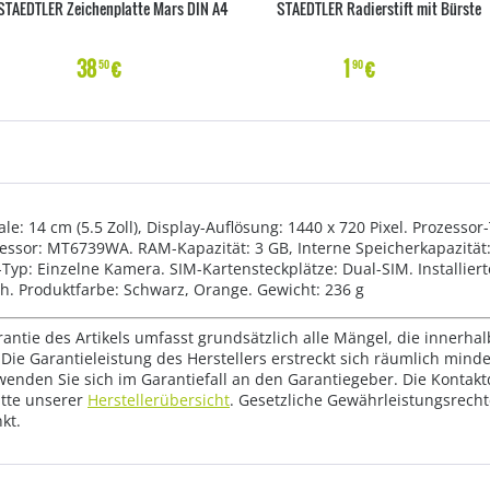
STAEDTLER Zeichenplatte Mars DIN A4
STAEDTLER Radierstift mit Bürste
38
€
1
€
50
90
e: 14 cm (5.5 Zoll), Display-Auflösung: 1440 x 720 Pixel. Prozessor
zessor: MT6739WA. RAM-Kapazität: 3 GB, Interne Speicherkapazitä
yp: Einzelne Kamera. SIM-Kartensteckplätze: Dual-SIM. Installiert
h. Produktfarbe: Schwarz, Orange. Gewicht: 236 g
rantie des Artikels umfasst grundsätzlich alle Mängel, die innerha
Die Garantieleistung des Herstellers erstreckt sich räumlich mind
wenden Sie sich im Garantiefall an den Garantiegeber. Die Konta
tte unserer
Herstellerübersicht
. Gesetzliche Gewährleistungsrech
kt.