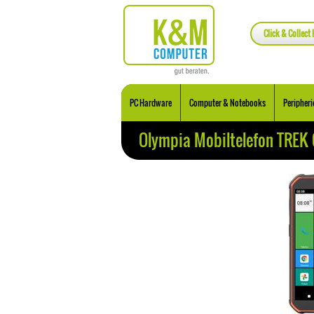
Click & Collect 
PC Hardware
Computer & Notebooks
Peripheri
Olympia Mobiltelefon TREK