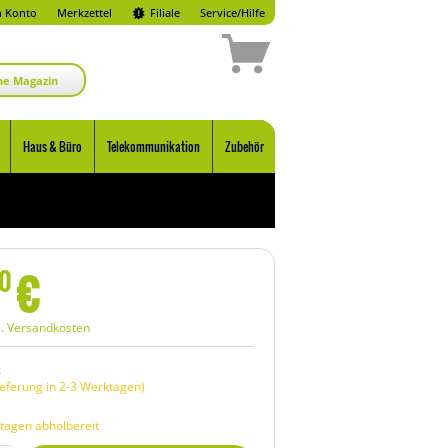
 Konto
Merkzettel
Filiale
Service/Hilfe
ne Magazin
Haus & Büro
Telekommunikation
Zubehör
€
0
l. Versandkosten
:
eferung in 2-3 Werktagen)
tagen abholbereit