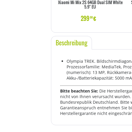
Xiaomi Mi Mix 2S 64GB Dual SIM White
5.9" EU
299
€
00
Beschreibung
Olympia TREK. Bildschirmdiagonal
Prozessorfamilie: MediaTek, Pro
(numerisch): 13 MP, Rückkamera-T
Akku-/Batteriekapazität: 5000 mA
Bitte beachten Sie:
Die Herstellerga
nicht von Ihnen verursacht wurden. 
Bundesrepublik Deutschland. Bitte 
Garantieanspruch entnehmen Sie bi
Herstellergarantie nicht eingeschrän