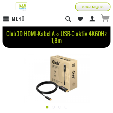
Online Magazin
MENÜ
Club3D HDMI-Kabel A -> USB-C aktiv 4K60Hz
1,8m