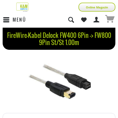
Online Magazin
MENÜ
FireWire-Kabel Delock FW400 6Pin -> FW800
9Pin St/St 1.00m