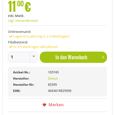
11
€
00
inkl. MwSt.
zzgl. Versandkosten
Onlineversand:
Lagernd (Lieferung in 2-3 Werktagen)
Filialbestand:
In 3-5 Werktagen abholbereit
In den
Warenkorb
Artikel-Nr.:
105745
Hersteller:
Delock
Hersteller-Nr:
82595
EAN:
4043619825950
Merken