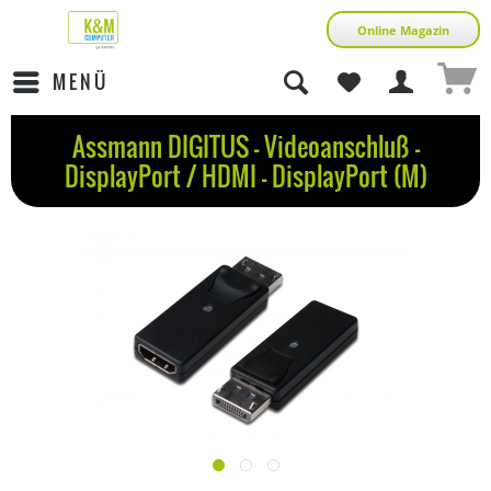
Online Magazin
MENÜ
Assmann DIGITUS - Videoanschluß -
DisplayPort / HDMI - DisplayPort (M)