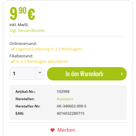
9
€
90
inkl. MwSt.
zzgl. Versandkosten
Onlineversand:
Lagernd (Lieferung in 2-3 Werktagen)
Filialbestand:
In 3-5 Werktagen abholbereit
In den
Warenkorb
Artikel-Nr.:
102998
Hersteller:
Assmann
Hersteller-Nr:
AK-340602-000-S
EAN:
4016032289715
Merken