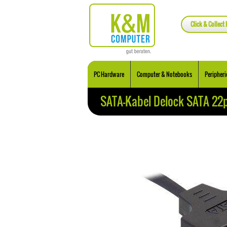
Click & Collect 
PC Hardware
Computer & Notebooks
Peripheri
SATA-Kabel Delock SATA 22p