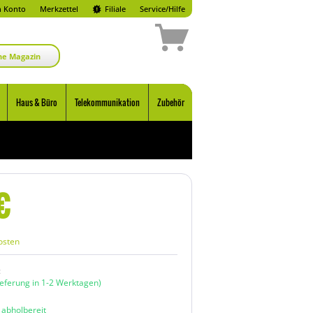
 Konto
Merkzettel
Filiale
Service/Hilfe
ne Magazin
Haus & Büro
Telekommunikation
Zubehör
€
osten
:
ieferung in 1-2 Werktagen)
n abholbereit