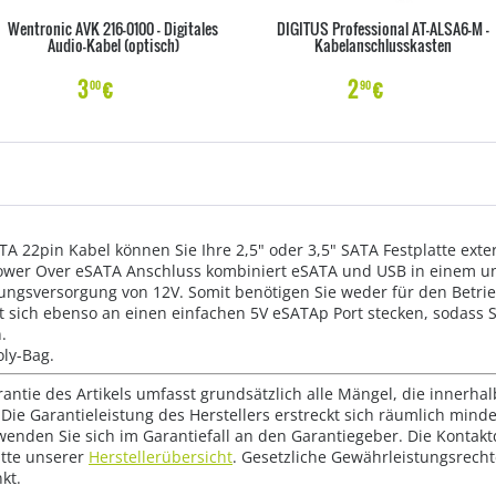
Wentronic AVK 216-0100 - Digitales
DIGITUS Professional AT-ALSA6-M -
Audio-Kabel (optisch)
Kabelanschlusskasten
3
€
2
€
00
90
 22pin Kabel können Sie Ihre 2,5" oder 3,5" SATA Festplatte exte
Power Over eSATA Anschluss kombiniert eSATA und USB in einem und
ungsversorgung von 12V. Somit benötigen Sie weder für den Betrie
st sich ebenso an einen einfachen 5V eSATAp Port stecken, sodass S
.
ly-Bag.
rantie des Artikels umfasst grundsätzlich alle Mängel, die innerha
Die Garantieleistung des Herstellers erstreckt sich räumlich mind
wenden Sie sich im Garantiefall an den Garantiegeber. Die Konta
tte unserer
Herstellerübersicht
. Gesetzliche Gewährleistungsrech
kt.