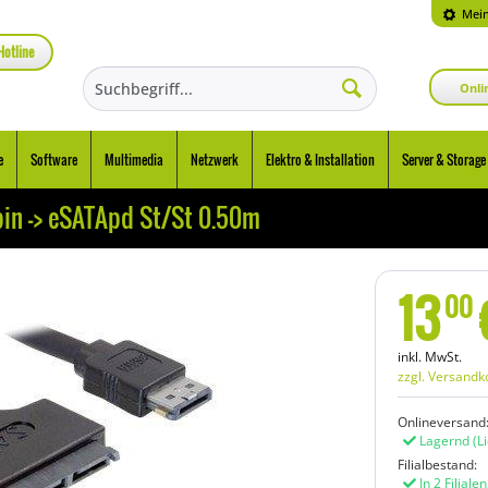
Mein
Hotline
Onli
e
Software
Multimedia
Netzwerk
Elektro & Installation
Server & Storage
in -> eSATApd St/St 0.50m
13
00
inkl. MwSt.
zzgl. Versandk
Onlineversand
Lagernd
(L
Filialbestand:
In 2 Filiale