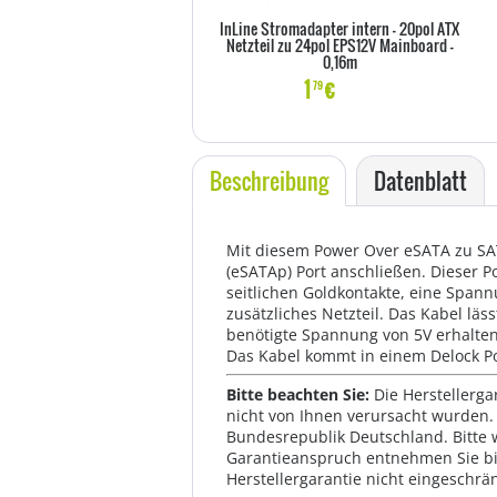
InLine Stromadapter intern - 20pol ATX
Netzteil zu 24pol EPS12V Mainboard -
0,16m
1
€
79
Beschreibung
Datenblatt
Mit diesem Power Over eSATA zu SATA
(eSATAp) Port anschließen. Dieser 
seitlichen Goldkontakte, eine Spann
zusätzliches Netzteil. Das Kabel läs
benötigte Spannung von 5V erhalten
Das Kabel kommt in einem Delock Po
Bitte beachten Sie:
Die Herstellerga
nicht von Ihnen verursacht wurden. 
Bundesrepublik Deutschland. Bitte 
Garantieanspruch entnehmen Sie bi
Herstellergarantie nicht eingeschrän