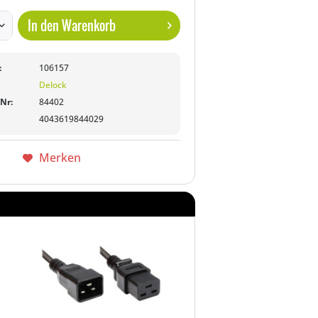
In den
Warenkorb
:
106157
Delock
-Nr:
84402
4043619844029
Merken