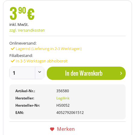
3
€
90
inkl. MwSt.
zzgl. Versandkosten
Onlineversand:
Lagernd (Lieferung in 2-3 Werktagen)
Filialbestand:
In 3-5 Werktagen abholbereit
In den
Warenkorb
Artikel-Nr.:
356580
Hersteller:
Logilink
Hersteller-Nr:
HS0052
EAN:
4052792061512
Merken