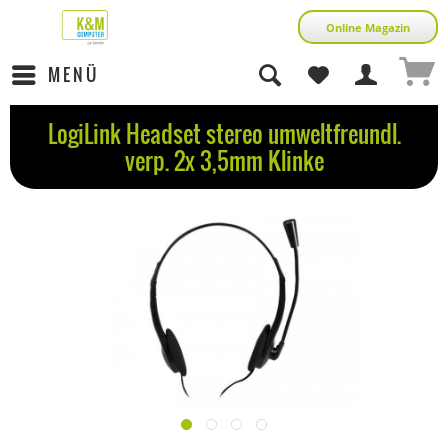
Online Magazin
MENÜ
LogiLink Headset stereo umweltfreundl.
verp. 2x 3,5mm Klinke