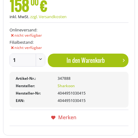
158
€
00
inkl. MwSt.
zzgl. Versandkosten
Onlineversand:
nicht verfügbar
Filialbestand:
nicht verfügbar
In den
Warenkorb
Artikel-Nr.:
347888
Hersteller:
Sharkoon
Hersteller-Nr:
4044951030415
EAN:
4044951030415
Merken