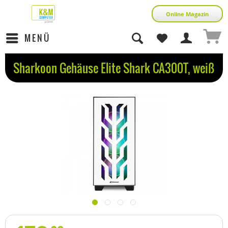
Online Magazin
MENÜ
Sharkoon Gehäuse Elite Shark CA300T, weiß