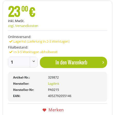
23
€
00
inkl. MwSt.
zzgl. Versandkosten
Onlineversand:
Lagernd (Lieferung in 2-3 Werktagen)
Filialbestand:
In 3-5 Werktagen abholbereit
In den
Warenkorb
Artikel-Nr.:
329872
Hersteller:
Logilink
Hersteller-Nr:
PA0215
EAN:
4052792055146
Merken