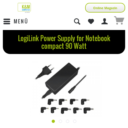
Online Magazin
MENÜ
LogiLink Power Supply for Notebook
compact 90 Watt