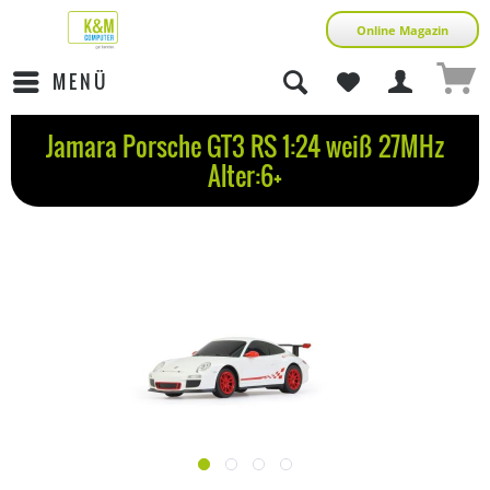
Online Magazin
MENÜ
Jamara Porsche GT3 RS 1:24 weiß 27MHz
Alter:6+