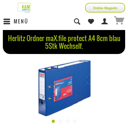
Online Magazin
MENÜ
Herlitz Ordner maX.file protect A4 8cm blau
5Stk Wechself.