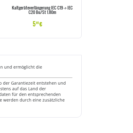
Kaltgeräteverlängerung IEC C19 -> IEC
Goobay NK 100 S-100 1m sc
C20 Bu/St 1.80m
Netzkabel AC Buchse> - Kab
Strom/Netzteil
5
€
6
€
95
99
en und ermöglicht die
lb der Garantiezeit entstehen und
estens auf das Land der
ktdaten für den entsprechenden
te werden durch eine zusätzliche