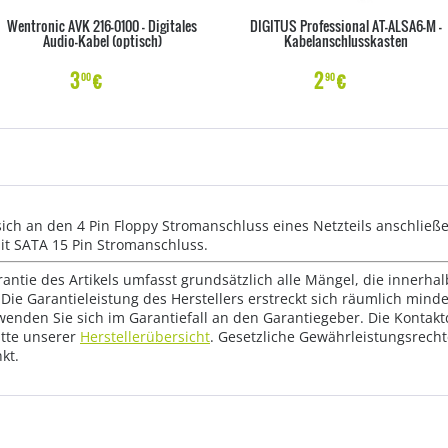
Wentronic AVK 216-0100 - Digitales
DIGITUS Professional AT-ALSA6-M -
Audio-Kabel (optisch)
Kabelanschlusskasten
3
€
2
€
00
90
sich an den 4 Pin Floppy Stromanschluss eines Netzteils anschließ
t SATA 15 Pin Stromanschluss.
rantie des Artikels umfasst grundsätzlich alle Mängel, die innerha
Die Garantieleistung des Herstellers erstreckt sich räumlich mind
wenden Sie sich im Garantiefall an den Garantiegeber. Die Konta
tte unserer
Herstellerübersicht
. Gesetzliche Gewährleistungsrech
kt.