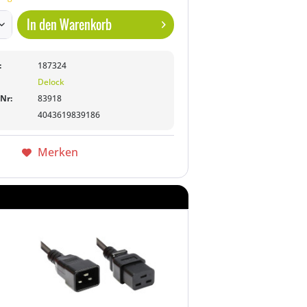
In den
Warenkorb
:
187324
Delock
-Nr:
83918
4043619839186
Merken