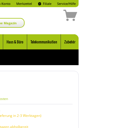
 Konto
Merkzettel
Filiale
Service/Hilfe
ne Magazin
Haus & Büro
Telekommunikation
Zubehör
osten
:
eferung in 2-3 Werktagen)
tagen abholbereit