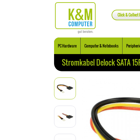
Click & Collect 
PC Hardware
Computer & Notebooks
Peripheri
Stromkabel Delock SATA 15P