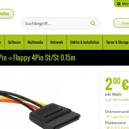
Mein
Hotline
Onli
e
Software
Multimedia
Netzwerk
Elektro & Installation
Server & Storage
in -> Floppy 4Pin St/St 0.15m
2
€
00
inkl. MwSt.
zzgl. Versandk
Onlineversand
Lagernd (Li
Filialbestand:
In 3-5 Werk