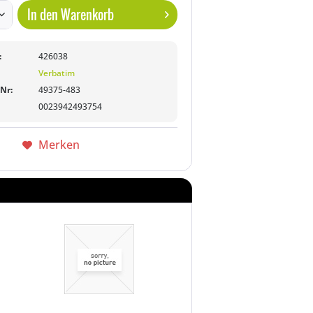
In den
Warenkorb
:
426038
Verbatim
-Nr:
49375-483
0023942493754
Merken