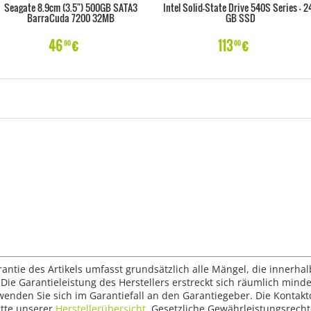
Seagate 8.9cm (3.5") 500GB SATA3
Intel Solid-State Drive 540S Series - 2
BarraCuda 7200 32MB
GB SSD
46
€
113
€
90
00
rantie des Artikels umfasst grundsätzlich alle Mängel, die innerha
Die Garantieleistung des Herstellers erstreckt sich räumlich mind
wenden Sie sich im Garantiefall an den Garantiegeber. Die Konta
tte unserer
Herstellerübersicht
. Gesetzliche Gewährleistungsrech