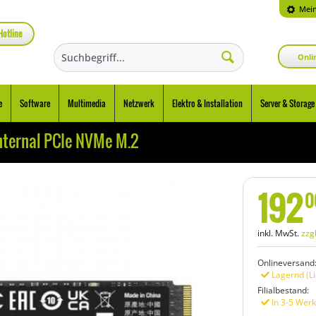
Mein
Hotline
Onli
e
Software
Multimedia
Netzwerk
Elektro & Installation
Server & Storage
nternal PCIe NVMe M.2
192
0
inkl. MwSt.
zzg
Onlineversand
Lagernd (Li
Filialbestand:
In 3-5 Werk