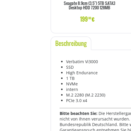
Seagate 8.9cm (3.5") 5TB SATA3
Desktop HDD 7200 128MB
199
€
00
Beschreibung
Verbatim Vi3000
SSD
High Endurance
1 TB
NVMe
intern
M.2 2280 (M.2 2230)
PCIe 3.0 x4
Bitte beachten Sie:
Die Herstellerga
nicht von Ihnen verursacht wurden. 
Bundesrepublik Deutschland. Bitte 
Garantieanspruch entnehmen Sie bi