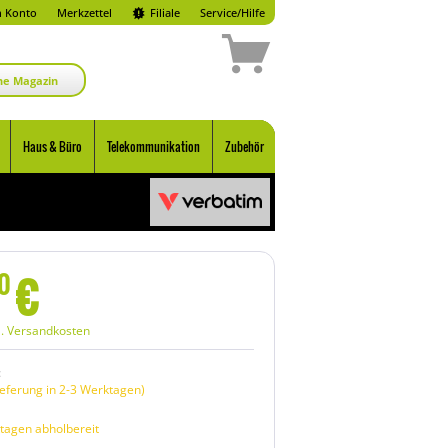
 Konto
Merkzettel
Filiale
Service/Hilfe
ne Magazin
Haus & Büro
Telekommunikation
Zubehör
€
0
l. Versandkosten
:
eferung in 2-3 Werktagen)
tagen abholbereit