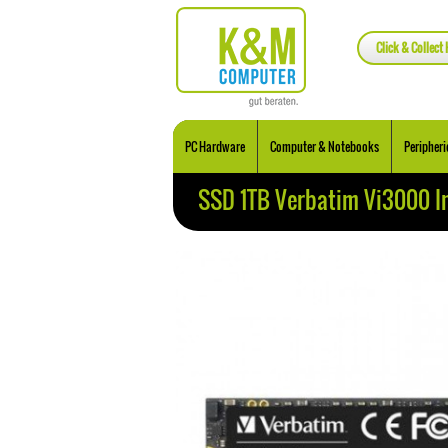
Click & Collect 
PC Hardware
Computer & Notebooks
Peripheri
SSD 1TB Verbatim Vi3000 I