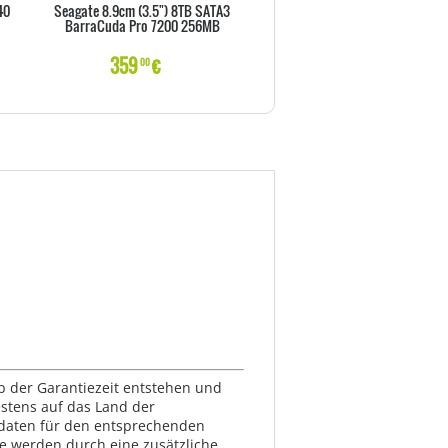
40
Seagate 8.9cm (3.5") 8TB SATA3
SSD 512GB WD Black M.2 (2280
BarraCuda Pro 7200 256MB
intern bulk
359
€
206
€
00
00
lb der Garantiezeit entstehen und
estens auf das Land der
ktdaten für den entsprechenden
te werden durch eine zusätzliche